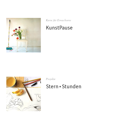
Kurse für Erwachsene
KunstPause
Projekte
Stern⋆Stunden