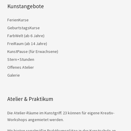
Kunstangebote
FerienKurse
GeburtstagsKurse
FarbWelt (ab 6 Jahre)
FreiRaum (ab 14 Jahre)
KunstPause (für Erwachsene)
Stern⋆Stunden
Offenes Atelier
Galerie
Atelier & Praktikum
Die Atelier-Räume im Kunstgriff. 23 können für eigene Kreativ-
Workshops angemietet werden.
Wir bieten regelmäßig Praktikumsplätze in der Kunstschule an.