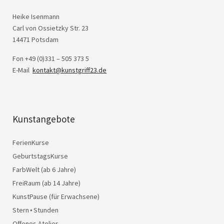
Heike Isenmann
Carl von Ossietzky Str. 23
14471 Potsdam
Fon +49 (0)331 – 505 373 5
E-Mail
kontakt@kunstgriff23.de
Kunstangebote
FerienKurse
GeburtstagsKurse
FarbWelt (ab 6 Jahre)
FreiRaum (ab 14 Jahre)
KunstPause (für Erwachsene)
Stern⋆Stunden
Offenes Atelier