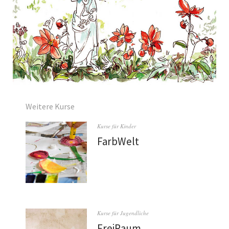
Weitere Kurse
Kurse für Kinder
FarbWelt
Kurse für Jugendliche
FreiRaum